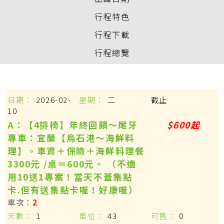
行程特色
行程下載
行程總覽
2026-02-
二
截止
10
A：【4排椅】年終回饋〜尾牙
$600起
專車：宜蘭【烏石港～海鮮料
理】。車資＋保險＋海鮮料理餐
3300元 /桌＝600元。 （不適
用10送1專案！當天不蓋集點
卡.但有送集點卡喔！好康喔）
2
1
43
0