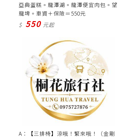
亞典蛋糕。龍潭湖。龍潭便宜肉包。望
龍埤。車資＋保險＝550元
550
$
元起
A：【三排椅】涼哦！緊來哦！（金剛