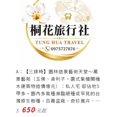
A：【三排椅】園林造景藝術天堂～萬
景藝苑（玉佛、舍利子，唐式紫檀閣檜
木建築物造價億元）：私人宅 邸佔地5
甲多。園內多栽種瀕臨絕種或罕見的台
灣原生樹種，百萬盆栽、奇珍異卉、珍
650
貴木化石。田尾公路 花園。北斗肉
$
元起
圓。車資＋保險＝650元（全票$200