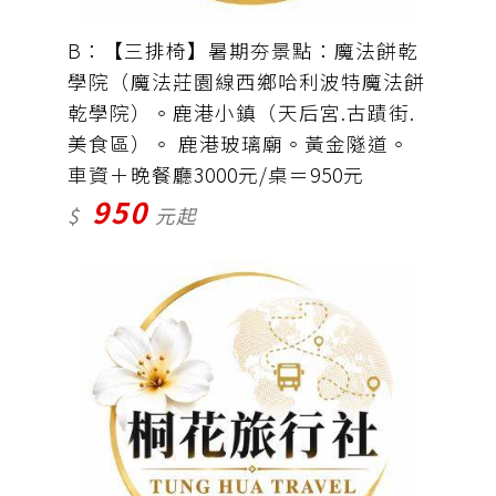
B：【三排椅】暑期夯景點：魔法餅乾
學院（魔法莊園線西鄉哈利波特魔法餅
乾學院）。鹿港小鎮（天后宮.古蹟街.
美食區）。 鹿港玻璃廟。黃金隧道。
車資＋晚餐廳3000元/桌＝950元
950
$
元起