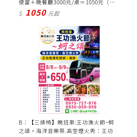
便當＋晚餐廳3000元/桌＝1050元（門
1050
票自理）
$
元起
B：【三排椅】晚班車:王功漁火節~蚵
之頌。海洋音樂祭.高空煙火秀：王功