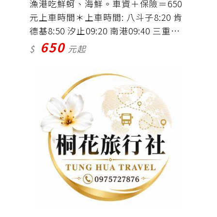
漁港吃鮮蚵、海鮮。車資＋保險＝650
元上車時間＊上車時間: 八斗子8:20 肯
德基8:50 汐止09:20 南港09:40 三重
650
10:10 民權10：30
$
元起