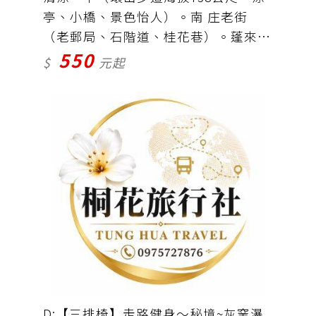
亭、小橋、景色怡人）。南 庄老街
（老郵局、石階道、桂花巷）。蓬來溪
550
自然生態園區。車資＋保險＝550元
$
元起
(行館下午茶費用自理）
D:【三排椅】走路健身～秘境~灰窯瀑