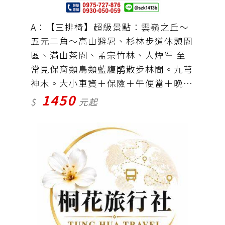
A：【三排椅】超級景點：雲嶺之丘〜
五元二角〜高山避暑、杉林步道休憩園
區、滿山茶園、孟宗竹林、人煙罕 至
常見保育類鳥類藍腹鹃散步林間。九芎
神木。大小車資＋保險＋午便當＋晚餐
1450
廳＝1450元
$
元起