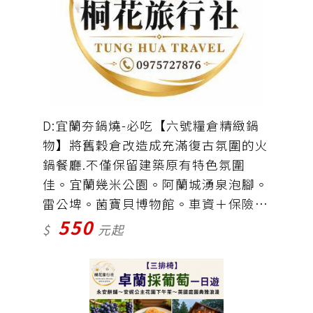
D:宜蘭夯鍋燒-必吃【六號糧倉精緻鍋
物】將舊穀倉改造成充滿復古氛圍的火
鍋餐廳.不僅保留建築原有特色氛圍
佳。宜蘭幾米公園。阿蘭城湧泉泡腳。
雷公埤。菌寶貝博物館。車資＋保險＝
550
550元(餐費自理）
$
元起