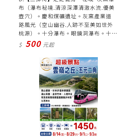
布（瀑布秘境.清涼深潭清澈水流.優美
壺穴）。慶和煤礦遺址。灰窯產業道
路風光（空山幽谷.人跡不至美如世外
桃源）。十分瀑布。眼鏡洞瀑布。十分
500
老街。靜安吊橋。姑 娘廟。深坑豆腐
$
元起
街。（灰窯瀑布需歩行）車資＋保險＝
500元