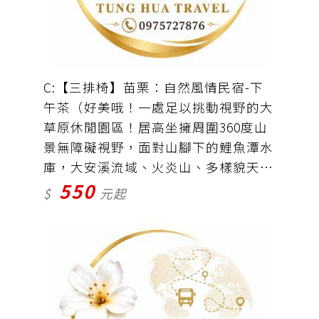
C:【三排椅】苗栗：自然風情民宿-下
午茶（好美哦！一處足以挑動視野的大
草原休閒園區！居高坐擁周圍360度山
景無障礙視野，面對山腳下的鯉魚潭水
庫，大安溪流域、火炎山、多樣貌天然
550
景緻）。新九華 山。慈濟山神雕村。
$
元起
鯉魚潭水庫。車資＋保險＝550元。
（門票150元抵100元消費自理）