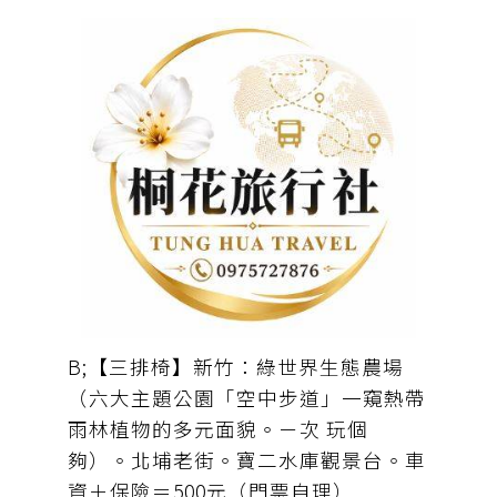
元、優待票$150）(如：25人以上的團
體150元)
B;【三排椅】新竹：綠世界生態農場
（六大主題公園「空中步道」一窺熱帶
雨林植物的多元面貌。ㄧ次 玩個
夠）。北埔老街。寶二水庫觀景台。車
資＋保險＝500元（門票自理）