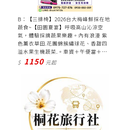
B：【三排椅】2026台大梅峰鮮採在地
蔬食~【田園夏宴】呼吸高山沁涼空
氣，體驗採摘蔬果樂趣。內有浪漫 紫
色薰衣草田.花團錦簇繡球花、香甜四
溢水果生機蔬菜.。車資＋午便當＋晚
1150
餐廳3000元/桌＝1150元（門票自理）
$
元起