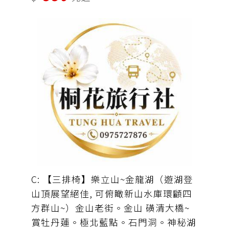
栗火車頭園區(門票自理)。車資＋保險
＝550元(下午茶費用自理)
C: 【三排椅】樂立山~金龍湖（遊湖登
山頂展望絕佳, 可俯瞰新山水庫環顧四
方群山~）金山老街。金山 磺清大橋~
賞牡丹蓮。極北藍點。石門洞。神秘湖