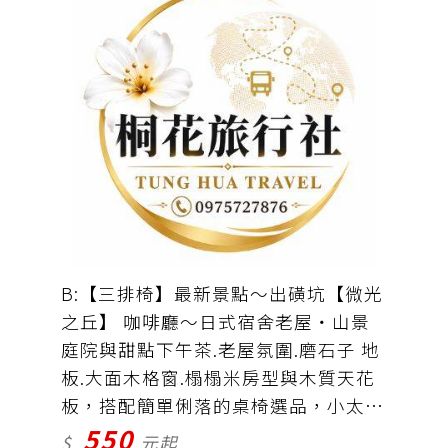
B:【三排椅】最新景點〜出磺坑【微光
之丘】 咖啡廳〜日式宿舍老屋・山景
庭院與甜點下午茶.老屋氛圍.磨石子 地
板.大面木格窗.榻榻米房型與木質天花
板，搭配簡單俐落的桌椅選品，小太魯
550
閣〜出磺坑吊橋。台灣油礦陳列館。苗
$
元起