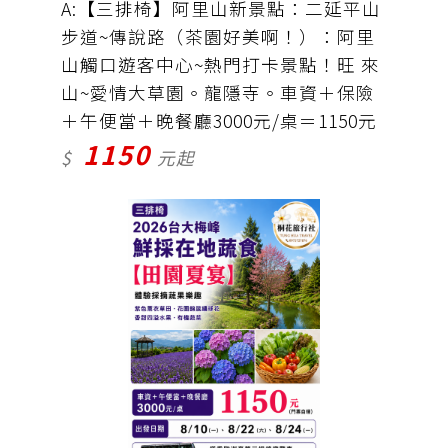
A:【三排椅】阿里山新景點：二延平山
步道~傳說路（茶園好美啊！）：阿里
山觸口遊客中心~熱門打卡景點！旺 來
山~愛情大草園。龍隱寺。車資＋保險
＋午便當＋晚餐廳3000元/桌＝1150元
1150
$
元起