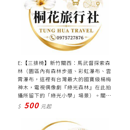
E:【三排椅】新竹關西：馬武督探索森
林（園區內有森林步道、彩虹瀑布、雲
霄瀑布，這裡有台灣最大的國寶級楊梅
神木，電視偶像劇『綠光森林』在此拍
攝所留下的「綠光小學」場景）。關西
500
老街。關西農會仙草工廠。金勇蕃茄休
$
元起
閒農場。車資＋保險＝500元（門票自
理）