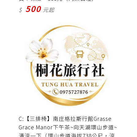
500
$
元起
C:【三排椅】南庄格拉斯行館Grasse
Grace Manor下午茶~向天湖環山步道~
清涼一下（環山步道海拔738公尺，涼