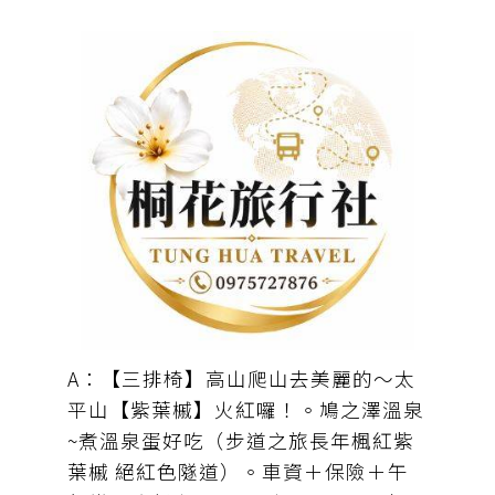
A：【三排椅】高山爬山去美麗的〜太
平山【紫葉槭】火紅囉！。鳩之澤溫泉
~煮溫泉蛋好吃（步道之旅長年楓紅紫
葉槭 絕紅色隧道）。車資＋保險＋午