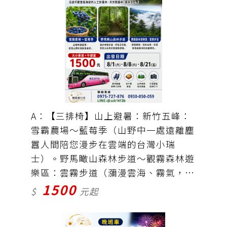
A：【三排椅】山上避暑：新竹五峰：
雪霸農場〜藍莓季（山野中一處遠離塵
囂人間陪您漫步在雲端的台灣小瑞
士）。野馬瞰山森林步道〜觀霧森林遊
樂區：雲霧步道（瀰漫雲海、霧氣，又
1500
稱為「雲的故鄉」。沿途可觀賞高海拔
$
元起
的人工針葉林.天然闊葉林，森林茂
密。大小車資＋午便當＝1500元