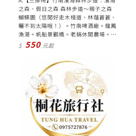
A:【三排椅】竹南濱海森林步道：濱海
之森、假日之森 森林步道～親子之森
蝴蝶園（悠閒好走木棧道、林蔭蒼蒼、
曬不到太陽哦！）。竹南啤酒廠。龍鳳
漁港。帆船景觀橋。老鍋休閒農場。車
550
資＋保險＝550元
$
元起