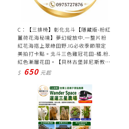
C：【三排椅】彰化北斗【隱藏版-粉紅
薑荷花海秘境】夢幻綻放中.一整片粉
紅花海搭上翠綠田野.IG必收季節限定
美拍打卡點。北斗三色雞冠花田-橘.粉.
紅色漸層花田。【貝林古堡菲尼斯教
650
堂】耗時五年建造 的菲尼克斯教堂園
$
元起
區有絕美的歐洲古堡.雕花十字教堂.葡
式千層蛋塔專賣店。北斗肉丸。車資＋
保險＝650元 （門票自理)