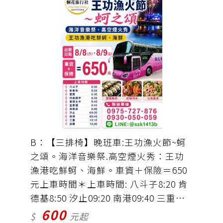
B：【三排椅】晚班車:王功漁火節~蚵
之頌。海洋音樂祭.高空煙火秀：王功
漁港吃鮮蚵、海鮮。車資＋保險＝650
元上車時間＊上車時間: 八斗子8:20 肯
德基8:50 汐止09:20 南港09:40 三重
600
10:10 民權10：30
$
元起