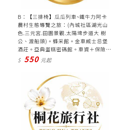
B：【三排椅】瓜瓜列車~鐵牛力阿卡
農村生態導覽之旅：(內城社區湖光山
色.三元宮.田園景觀.太陽埤步道大 樹
公、渡船頭)。蜂采館。金車威士忌堡
酒莊。亞典蛋糕密碼館。車資＋保險＝
550
550元(鐵牛車300元自理)
$
元起