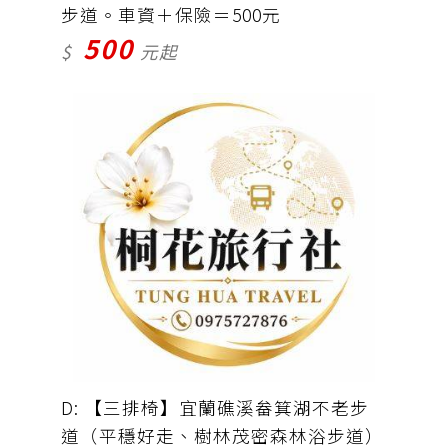
步道。車資＋保險＝500元
500
$
元起
D: 【三排椅】宜蘭礁溪畚箕湖不老步
道（平穩好走、樹林茂密森林浴步道）