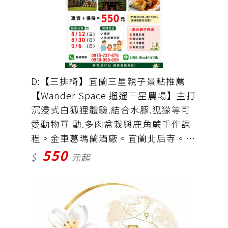
D:【三排椅】宜蘭三星親子景點推薦
【Wander Space 遛遛三星農場】主打
沉浸式白狐狸體驗.結合水豚.狐獴等可
愛動物互 動.多肉盆栽與鹿角蕨手作課
程。金車葛瑪蘭酒廠。宜蘭北后寺。礁
550
溪玉里臭豆腐〜排隊美食。車資＋保險
$
元起
＝550元(門票250元.抵150元.臭豆腐餐
食自理)