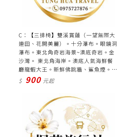
C：【三排椅】雙溪賞蓮（一望無際大
連田、花開美麗）。十分瀑布。眼鏡洞
瀑布。東北角奇岩海景~澳底奇岩。金
沙灣。 東北角海岸。澳底人氣海鮮餐
廳龍蝦大王。新鮮佛跳牆、鯊魚煙。車
900
資＋午餐廳龍蝦大王4000元/桌＝900元
$
元起