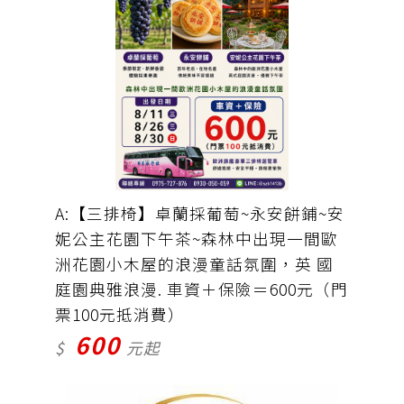
A:【三排椅】卓蘭採葡萄~永安餅鋪~安
妮公主花園下午茶~森林中出現一間歐
洲花園小木屋的浪漫童話氛圍，英 國
庭園典雅浪漫. 車資＋保險＝600元（門
票100元抵消費）
600
$
元起