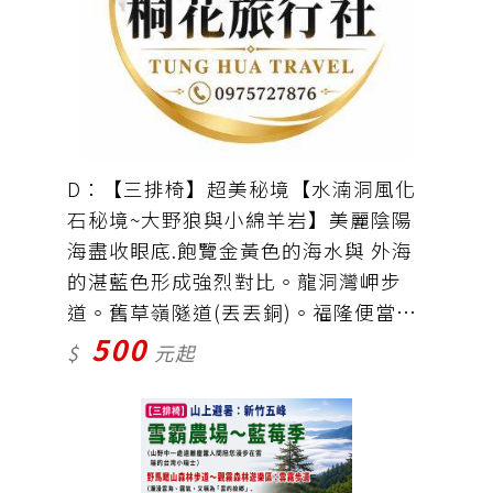
D：【三排椅】超美秘境【水湳洞風化
石秘境~大野狼與小綿羊岩】美麗陰陽
海盡收眼底.飽覽金黃色的海水與 外海
的湛藍色形成強烈對比。龍洞灣岬步
道。舊草嶺隧道(丟丟銅)。福隆便當
500
（自理）。車資＋保險＝500元
$
元起