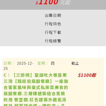
1100
元起
$
出團日期
行程特色
行程下載
行程總覽
2025-12-
四
截止
25
C：【三排椅】聖誕吃大餐苗栗
$1100起
三灣【龍叔伯庭園餐廳】一座融
合客家風味與臺式私房菜美食的
庭園餐廳.三層樓建築結合寬敞
的用 餐空間.紅色建築外觀氣派
醒目.龍莨頂步道。彌陀寺。品