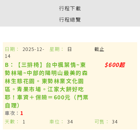
行程下載
行程總覽
2025-12-
日
截止
14
B：【三排椅】台中楓葉情~東
$600起
勢林場~中部的陽明山最美的森
林生態花園。東勢林業文化園
區。青果市場。江家大餅好吃
耶！車資＋保險＝600元（門票
自理）
1
1
34
34