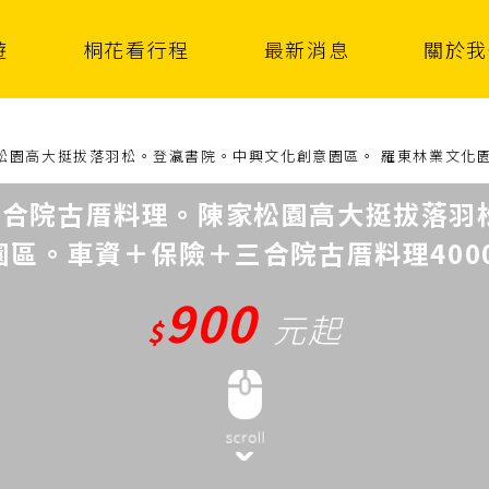
遊
桐花看行程
最新消息
關於我
園高大挺拔落羽松。登瀛書院。中興文化創意園區。 羅東林業文化園區
三合院古厝料理。陳家松園高大挺拔落羽
區。車資＋保險＋三合院古厝料理4000
900
元起
$