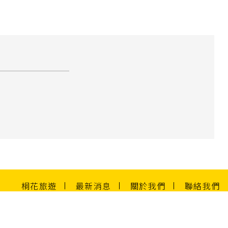
桐花旅遊
最新消息
關於我們
聯絡我們
地址：基隆市中正區新豐街162巷6號6樓
2022 © 桐花旅行社. All Rights Reserved. Design by
ework