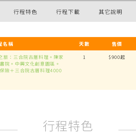
行程特色
行程下載
其它說明
程名稱
天數
售價
之旅：三合院古厝料理。陳家
1
$900起
書院。中興文化創意園區。
保險＋三合院古厝料理4000
行程特色