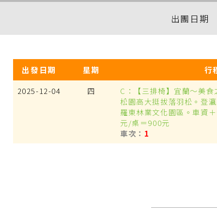
出團日期
出發日期
星期
行
2025-12-04
四
C：【三排椅】宜蘭～美食
松園高大挺拔落羽松。登瀛
羅東林業文化園區。車資＋
元/桌＝900元
1