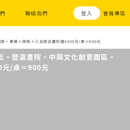
登入
會員專區
們
聯絡我們
。車資＋保險＋三合院古厝料理4000元/桌＝900元
松。登瀛書院。中興文化創意園區。
元/桌＝900元