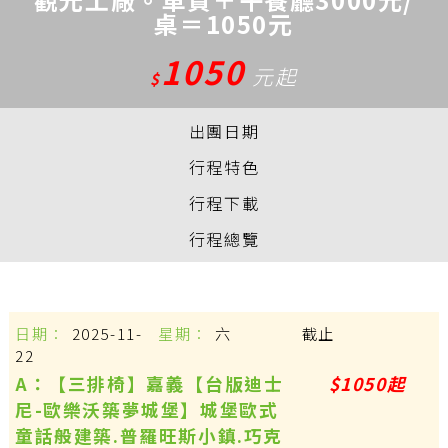
桌＝1050元
1050
元起
$
出團日期
行程特色
行程下載
行程總覽
2025-11-
六
截止
22
A：【三排椅】嘉義【台版迪士
$1050起
尼-歐樂沃築夢城堡】城堡歐式
童話般建築.普羅旺斯小鎮.巧克