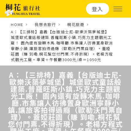
登入
HOME
我想去旅行
桐花旅遊
A：【三排椅】嘉義【台版迪士尼-歐樂沃築夢城堡】
城堡歐式童話般建築.普羅旺斯小鎮.巧克力主題觀光工
廠！ 園內還有旋轉木馬.咖啡廳.市集讓人彷彿置身歐洲
寧靜小鎮.讓旅客拍得過癮（歐勒沃門票自理）。蓋婭
莊園（賺 到嘞.桐花幫您付門票.不得折現）。老楊方程
式觀光工廠。車資＋午餐廳3000元/桌＝1050元
A：【三排椅】嘉義【台版迪士尼-
歐樂沃築夢城堡】城堡歐式童話般
建築.普羅旺斯小鎮.巧克力主題觀
光工廠！ 園內還有旋轉木馬.咖啡
廳.市集讓人彷彿置身歐洲寧靜小
鎮.讓旅客拍得過癮（歐勒沃門票自
理）。蓋婭莊園（賺 到嘞.桐花幫
您付門票.不得折現）。老楊方程式
觀光工廠。車資＋午餐廳3000元/