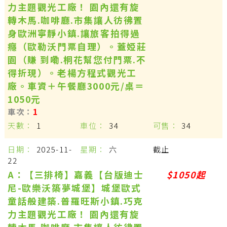
力主題觀光工廠！ 園內還有旋
轉木馬.咖啡廳.市集讓人彷彿置
身歐洲寧靜小鎮.讓旅客拍得過
癮（歐勒沃門票自理）。蓋婭莊
園（賺 到嘞.桐花幫您付門票.不
得折現）。老楊方程式觀光工
廠。車資＋午餐廳3000元/桌＝
1050元
1
1
34
34
2025-11-
六
截止
22
A：【三排椅】嘉義【台版迪士
$1050起
尼-歐樂沃築夢城堡】城堡歐式
童話般建築.普羅旺斯小鎮.巧克
力主題觀光工廠！ 園內還有旋