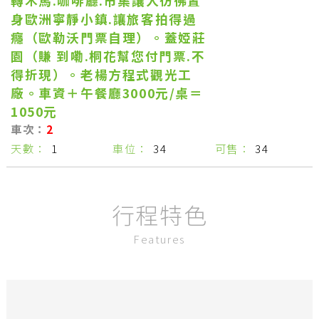
轉木馬.咖啡廳.市集讓人彷彿置
身歐洲寧靜小鎮.讓旅客拍得過
癮（歐勒沃門票自理）。蓋婭莊
園（賺 到嘞.桐花幫您付門票.不
得折現）。老楊方程式觀光工
廠。車資＋午餐廳3000元/桌＝
1050元
2
1
34
34
行程特色
Features