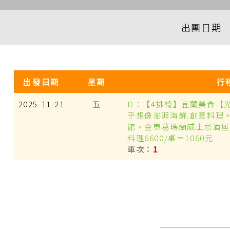
出團日期
出發日期
星期
行
2025-11-21
五
D：【4排椅】宜蘭美食【
乎想像澎湃海鮮.創意料理
館。金車葛瑪蘭威士忌酒堡
料理6600/桌＝1060元
1