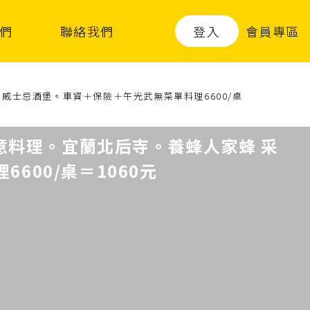
登入
會員專區
們
聯絡我們
威士忌酒堡。車資＋保險＋午光武無菜單料理6600/桌
意料理。宜蘭北后寺。養蜂人家蜂 采
00/桌＝1060元