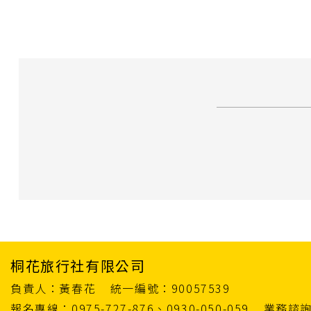
桐花旅行社有限公司
負責人：黃春花
統一編號：90057539
報名專線：0975-727-876、0930-050-059
業務諮詢：