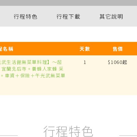
行程特色
行程下載
其它說明
程名稱
天數
售價
光武生活館無菜單料理】～超
1
$1060起
。宜蘭北后寺。養蜂人家蜂 采
。車資＋保險＋午光武無菜單
行程特色