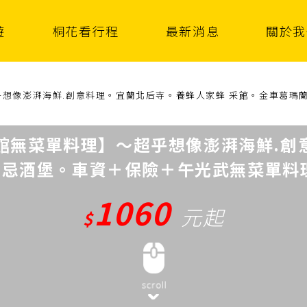
遊
桐花看行程
最新消息
關於我
想像澎湃海鮮.創意料理。宜蘭北后寺。養蜂人家蜂 采館。金車葛瑪蘭
館無菜單料理】～超乎想像澎湃海鮮.創
忌酒堡。車資＋保險＋午光武無菜單料理66
1060
元起
$