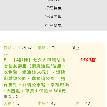
行程特色
行程下載
行程總覽
2025-08-
日
截止
31
B：【4排椅】七夕大甲鐵砧山
$500起
七仙女壽旦（素麻油雞/油飯、
吃免驚、添油錢50元）、鐵砧
山雕塑公園。虎頭山公園。 通
宵神社。龍貓公車站。幸福飽滿
~大西瓜。車資＋保險＝500元
2
1
43
43