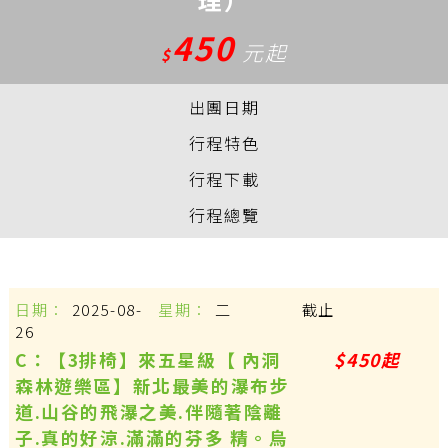
450
元起
$
出團日期
行程特色
行程下載
行程總覽
2025-08-
二
截止
26
C：【3排椅】來五星級【 內洞
$450起
森林遊樂區】新北最美的瀑布步
道.山谷的飛瀑之美.伴隨著陰離
子.真的好涼.滿滿的芬多 精。烏