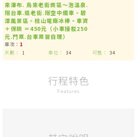
來瀑布. 烏來老街商區～泡溫泉.
搭台車.逛老街.搭空中纜車。碧
潭風景區。桂山電廠冰棒。車資
＋保險 ＝450元（小車接駁250
元.門票.台車票皆自理）
1
1
34
34
行程特色
Features