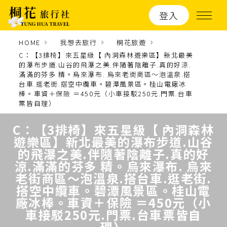
登入
HOME
我想去旅行
桐花旅遊
C：【3排椅】來五星級【 內洞森林遊樂區】新北最美
的瀑布步道.山谷的飛瀑之美.伴隨著陰離子.真的好涼.
滿滿的芬多 精。烏來瀑布. 烏來老街商區～泡溫泉.搭
台車.逛老街.搭空中纜車。碧潭風景區。桂山電廠冰
棒。車資＋保險 ＝450元（小車接駁250元.門票.台車
票皆自理）
C：【3排椅】來五星級【 內洞森林
遊樂區】新北最美的瀑布步道.山谷
的飛瀑之美.伴隨著陰離子.真的好
涼.滿滿的芬多 精。烏來瀑布. 烏來
老街商區～泡溫泉.搭台車.逛老街.
搭空中纜車。碧潭風景區。桂山電
廠冰棒。車資＋保險 ＝450元（小
車接駁250元.門票.台車票皆自
理）