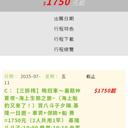
1750
元起
$
出團日期
行程特色
行程下載
行程總覽
2025-07-
五
截止
11
C：【三排椅】晚班車～暑期仲
$1750起
夏夜~海上生態之旅~（海上船
釣又來了！）賞八斗子夕陽.基
隆一日遊。車資+保險+船 費
=1750元（2人共用1竿） 基隆
八斗子:10:00 愛買:10:10 全家